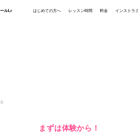
ールLr
はじめての方へ
レッスン時間
料金
インストラ
PRICE
名古屋初心者向けダンススクールLrの料金
料金
まずは体験から！